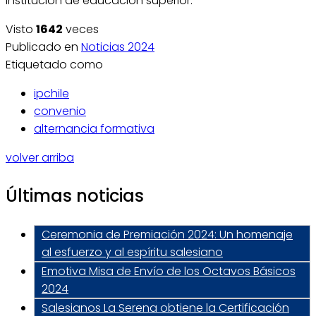
institución de educación superior.
Visto
1642
veces
Publicado en
Noticias 2024
Etiquetado como
ipchile
convenio
alternancia formativa
volver arriba
Últimas noticias
Ceremonia de Premiación 2024: Un homenaje
al esfuerzo y al espíritu salesiano
Emotiva Misa de Envío de los Octavos Básicos
2024
Salesianos La Serena obtiene la Certificación