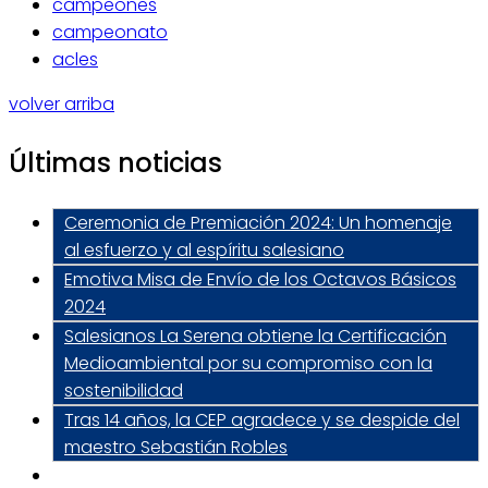
campeones
campeonato
acles
volver arriba
Últimas noticias
Ceremonia de Premiación 2024: Un homenaje
al esfuerzo y al espíritu salesiano
Emotiva Misa de Envío de los Octavos Básicos
2024
Salesianos La Serena obtiene la Certificación
Medioambiental por su compromiso con la
sostenibilidad
Tras 14 años, la CEP agradece y se despide del
maestro Sebastián Robles