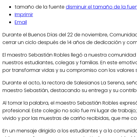
tamaño de la fuente
disminuir el tamaño de la fue
Imprimir
Email
Durante el Buenos Días del 22 de noviembre, Comunidad 
cerrar un ciclo después de 14 años de dedicación y comp
El maestro Sebastián Robles llegó a nuestra comunidad 
nuestros estudiantes, colegas y familias. En este emot
por transformar vidas y su compromiso con los valores 
Durante el acto, la rectora de Salesianos La Serena, seño
maestro Sebastián, destacando su entrega y su contri
Al tomar la palabra, el maestro Sebastián Robles expr
profesional. Este colegio no solo fue mi lugar de traba
vivido y por las muestras de cariño recibidas, que me co
En un mensaje dirigido a los estudiantes y a la comunid