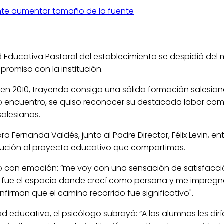
nte
aumentar tamaño de la fuente
Educativa Pastoral del establecimiento se despidió del 
romiso con la institución.
en 2010, trayendo consigo una sólida formación salesian
ivo encuentro, se quiso reconocer su destacada labor co
salesianos.
ra Fernanda Valdés, junto al Padre Director, Félix Levin, 
bución al proyecto educativo que compartimos.
esó con emoción: “me voy con una sensación de satisfacc
jo; fue el espacio donde crecí como persona y me impregnó
nfirman que el camino recorrido fue significativo".
ad educativa, el psicólogo subrayó: “A los alumnos les di